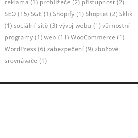
reklama
(1)
prohlížeče
(2)
přístupnost
(2)
SEO
(15)
SGE
(1)
Shopify
(1)
Shoptet
(2)
Sklik
(1)
sociální sítě
(3)
vývoj webu
(1)
věrnostní
programy
(1)
web
(11)
WooCommerce
(1)
WordPress
(6)
zabezpečení
(9)
zbožové
srovnávače
(1)
WebKat
Tvorbě webových stránek a e-shopů se věnuji
od roku 2012.