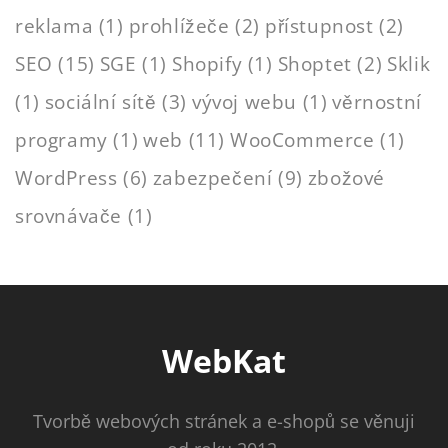
reklama
(1)
prohlížeče
(2)
přístupnost
(2)
SEO
(15)
SGE
(1)
Shopify
(1)
Shoptet
(2)
Sklik
(1)
sociální sítě
(3)
vývoj webu
(1)
věrnostní
programy
(1)
web
(11)
WooCommerce
(1)
WordPress
(6)
zabezpečení
(9)
zbožové
srovnávače
(1)
WebKat
Tvorbě webových stránek a e-shopů se věnuji