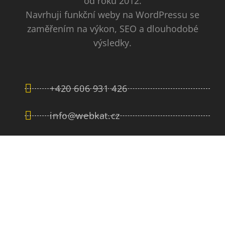
od roku 2012.
Navrhuji funkční weby na WordPressu se
zaměřením na výkon, SEO a dlouhodobé
výsledky.
+420 606 931 426
info@webkat.cz
linkedin
Po - Pá: 9:00 - 16:00