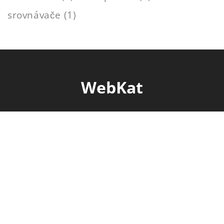
srovnávače
(1)
WebKat
Tvorbě webových stránek a e-shopů se věnuji
od roku 2012.
Navrhuji funkční weby na WordPressu se
zaměřením na výkon, SEO a dlouhodobé
výsledky.
+420 606 931 426