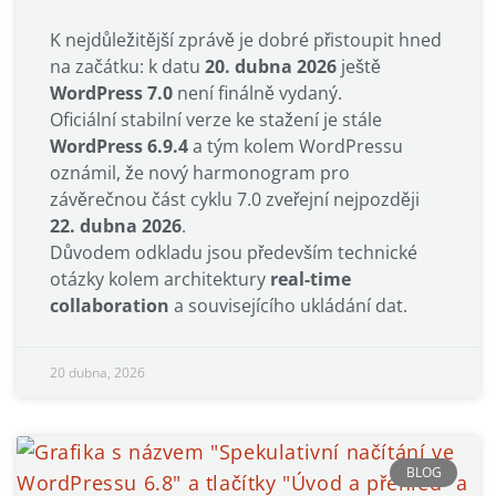
K nejdůležitější zprávě je dobré přistoupit hned
na začátku: k datu
20. dubna 2026
ještě
WordPress 7.0
není finálně vydaný.
Oficiální stabilní verze ke stažení je stále
WordPress 6.9.4
a tým kolem WordPressu
oznámil, že nový harmonogram pro
závěrečnou část cyklu 7.0 zveřejní nejpozději
22. dubna 2026
.
Důvodem odkladu jsou především technické
otázky kolem architektury
real-time
collaboration
a souvisejícího ukládání dat.
20 dubna, 2026
BLOG