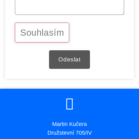
Souhlasím
Odeslat
Martin Kučera
Družstevní 705/IV