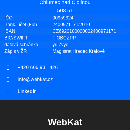
Chlumec nad Cidlinou
503 51
IČO
00959324
Bank. účet (Fio)
2400971171/2010
IBAN
CZ6920100000002400971171
BIC/SWIFT
FIOBCZPP
datová schránka
yui7vyc
Zápis v ŽR
Magistrát Hradec Králové
+420 606 931 426
info@webkat.cz
LinkedIn
WebKat